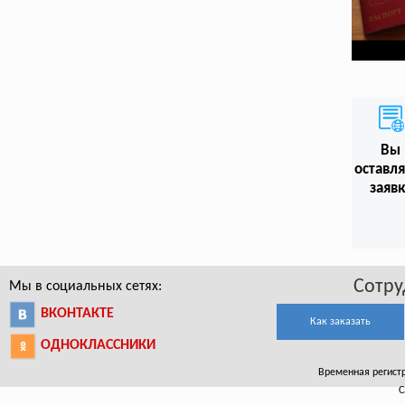
Вы
оставл
заяв
Сотру
Мы в социальных сетях:
ВКОНТАКТЕ
Как заказать
ОДНОКЛАССНИКИ
Временная регистр
С