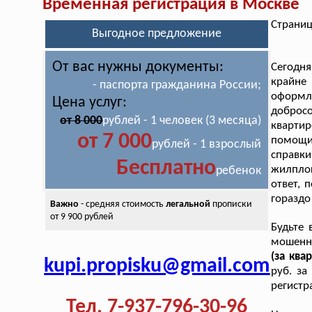
Временная регистрация в Москве
Страниц
Выгодное предложение
От вас нужны документы:
Сегодн
крайне
- паспорта гражданина России;
оформ
Цена услуг:
добросо
от 8 000
рублей - 1 человек (3 месяца)
кварти
от 7 000
помощи
рублей - 1 взрослый
справк
Бесплатно
жилпло
ребенок
ответ, 
гораздо
Важно
- средняя стоимость
легальной
прописки
от 9 900 рублей
Будьте 
мошенн
(за ква
kupi.propisku@gmail.com
руб. за
регистр
Тел. 7-937-796-30-96