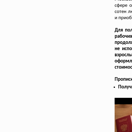
сфере о
сотен л
и приоб
Для пол
рабочи
продолж
не исп
взросл
оформл
стоимос
Пропис
Получ