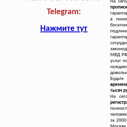
На сег
пропис
Telegram:
гаранти
в поме
богатом
Нажмите тут
подлин
гаранти
сотру
законод
МВД РФ.
услуг п
нуждаю
доволь
Будьте
времен
тысяч р
На сег
регист
полнос
человек
за 2000
Москве